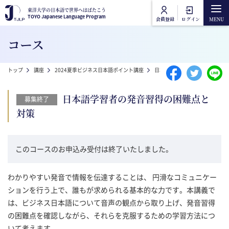
メインコンテンツに移動
東洋大学の日本語で世界へはばたこう
東洋大学の日本語で世界へはばたこう
TOYO Japanese Language Program
TOYO Japanese Language Program
会員登録
ログイン
Main navigation
コース
トップ
パンくず
トップ
講座
2024夏季ビジネス日本語ポイント講座
日本語学習者の発音習得の困難
講座カテゴリ
日本語学習者の発音習得の困難点と
募集終了
東洋大学日本語講座
対策
講座一覧
東洋大学一般教養講座
オンライン受講方法
このコースのお申込み受付は終了いたしました。
よくあるご質問
わかりやすい発音で情報を伝達することは、 円滑なコミュニケー
ションを行う上で、誰もが求められる基本的な力です。本講義で
は、ビジネス日本語について音声の観点から取り上げ、発音習得
お問合せ
の困難点を確認しながら、それらを克服するための学習方法につ
いて考えます。