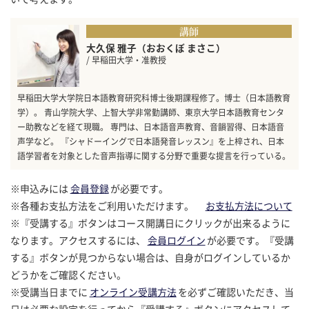
講師
大久保 雅子（おおくぼ まさこ）
/ 早稲田大学・准教授
早稲田大学大学院日本語教育研究科博士後期課程修了。博士（日本語教育
学）。 青山学院大学、上智大学非常勤講師、東京大学日本語教育センタ
ー助教などを経て現職。 専門は、日本語音声教育、音韻習得、日本語音
声学など。 『シャドーイングで日本語発音レッスン』を上梓され、日本
語学習者を対象とした音声指導に関する分野で重要な提言を行っている。
※申込みには
会員登録
が必要です。
※各種お支払方法をご利用いただけます。
お支払方法について
※『受講する』ボタンはコース開講日にクリックが出来るように
なります。アクセスするには、
会員ログイン
が必要です。『受講
する』ボタンが見つからない場合は、自身がログインしているか
どうかをご確認ください。
※受講当日までに
オンライン受講方法
を必ずご確認いただき、当
日は必要な設定を行ってから『受講する』ボタンにアクセスして