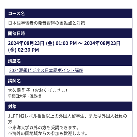
コース名
日本語学習者の発音習得の困難点と対策
開催⽇時
2024年08⽉23⽇ (金) 01:00 PM 〜 2024年08⽉23⽇
(金) 02:30 PM
講座名
2024夏季ビジネス日本語ポイント講座
講師名
大久保 雅子（おおくぼ まさこ）
早稲田大学・准教授
対象
JLPT N2レベル相当以上の外国人留学生、または外国人社員の
方
※東洋大学以外の方も受講できます。
※海外の国地域からの参加も歓迎します。