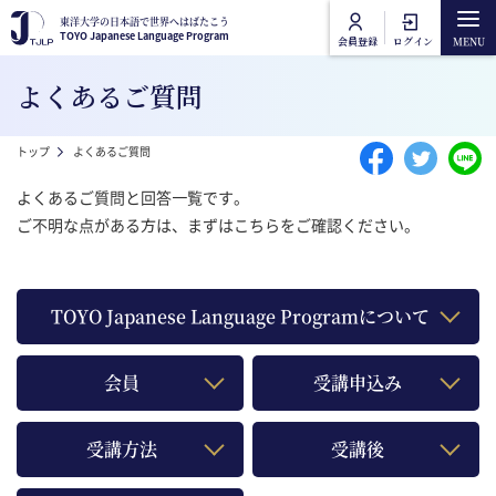
メインコンテンツに移動
東洋大学の日本語で世界へはばたこう
東洋大学の日本語で世界へはばたこう
TOYO Japanese Language Program
TOYO Japanese Language Program
会員登録
ログイン
Main navigation
よくあるご質問
トップ
パンくず
トップ
よくあるご質問
講座カテゴリ
よくあるご質問と回答⼀覧です。
ご不明な点がある⽅は、まずはこちらをご確認ください。
東洋大学日本語講座
講座一覧
東洋大学一般教養講座
オンライン受講方法
TOYO Japanese Language Programについて
よくあるご質問
会員
受講申込み
お問合せ
受講方法
受講後