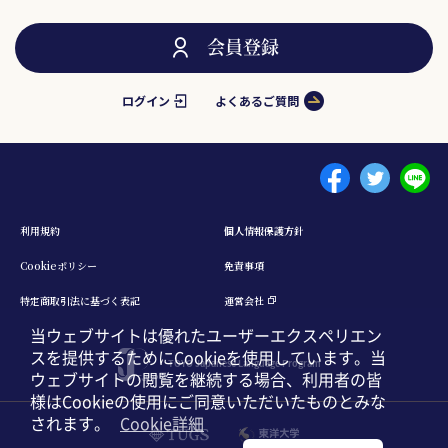
会員登録
ログイン
よくあるご質問
Menu footer 1
利⽤規約
個⼈情報保護⽅針
Cookieポリシー
免責事項
特定商取引法に基づく表記
運営会社
当ウェブサイトは優れたユーザーエクスペリエン
スを提供するためにCookieを使用しています。当
TOYO Japanese Language Program
ウェブサイトの閲覧を継続する場合、利用者の皆
様はCookieの使用にご同意いただいたものとみな
されます。
Cookie詳細