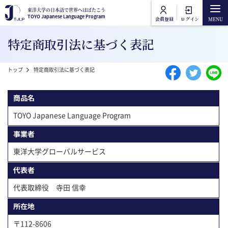
メインコンテンツに移動
東洋大学の日本語で世界へはばたこう
東洋大学の日本語で世界へはばたこう
TOYO Japanese Language Program
TOYO Japanese Language Program
会員登録
ログイン
Main navigation
特定商取引法に基づく表記
トップ
パンくず
トップ
特定商取引法に基づく表記
講座カテゴリ
商品名
東洋大学日本語講座
講座一覧
TOYO Japanese Language Program
事業者
東洋大学一般教養講座
オンライン受講方法
東洋大学グローバルサービス
代表者
よくあるご質問
代表取締役 寺田 信幸
お問合せ
所在地
〒112-8606