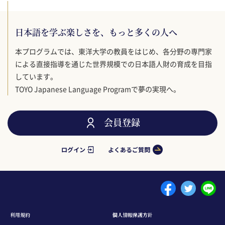
日本語を学ぶ楽しさを、もっと多くの人へ
本プログラムでは、東洋大学の教員をはじめ、各分野の専門家
による直接指導を通じた世界規模での日本語人財の育成を目指
しています。
TOYO Japanese Language Programで夢の実現へ。
会員登録
ログイン
よくあるご質問
Menu footer 1
利⽤規約
個⼈情報保護⽅針