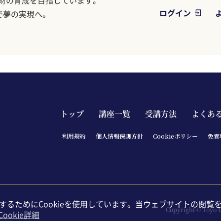
財の育成を目指しています。
ログイン
ramで夢の実現へ。
Main navigation footer
トップ
講座一覧
受講方法
よくあ
利⽤規約
個⼈情報保護⽅針
Cookieポリシー
免責
るためにCookieを使用しています。当ウェブサイトの閲覧
Copyright © Toyo U
Cookie詳細