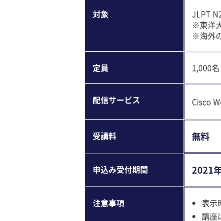
対象
JLPT
※東洋
※海外
定員
1,00
配信サービス
Cisco W
受講料
無料
申込み受付期間
2021年
注意事項
表示
講座