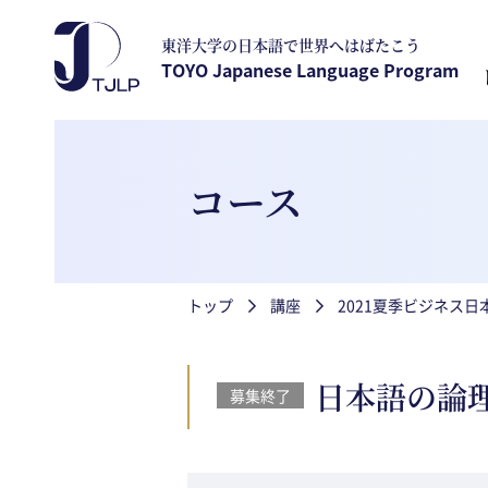
メインコンテンツに移動
東洋大学の日本語で世界へはばたこう
TOYO Japanese Language Program
コース
パンくず
トップ
講座
2021夏季ビジネス
日本語の論
募集終了