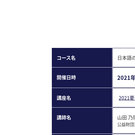
コース名
日本語
開催⽇時
2021年
講座名
202
講師名
山田 乃
公益財団