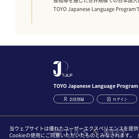
接指導を通じた世界規模での日本語人
TOYO Japanese Language Prog
TOYO Japanese Language Program
User account menu
会員登録
ログイン
当ウェブサイトは優れたユーザーエクスペリエンスを提供す
Cookieの使用にご同意いただいたものとみなされます。