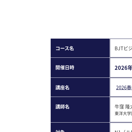
コース名
BJT
開催⽇時
2026年
講座名
202
講師名
牛窪 隆
東洋大学