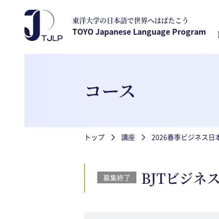
メインコンテンツに移動
東洋大学の日本語で世界へはばたこう
TOYO Japanese Language Program
コース
パンくず
トップ
講座
2026春季ビジネス
BJTビジ
募集終了