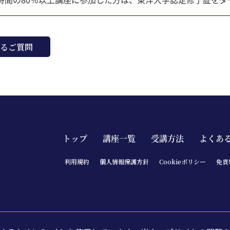
るご質問
Main navigation footer
トップ
講座一覧
受講方法
よくあ
利⽤規約
個⼈情報保護⽅針
Cookieポリシー
免責