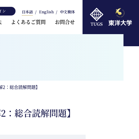
イン
日本語
English
中文簡体
法
よくあるご質問
お問合せ
解2：総合読解問題】
解2：総合読解問題】