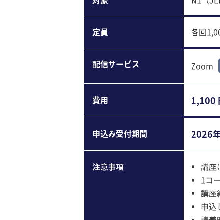
対象
N1（J
定員
各回1,
配信サービス
Zoom
費用
1,100
申込み受付期間
2026年
注意事項
講座
1コ
講座
申込
講義