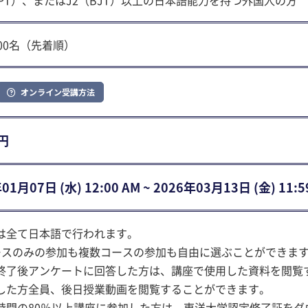
LPT）、またはJ2（BJT）以上の日本語能力を持つ外国人の方
000名（先着順）
オンライン受講方法
 円
01⽉07⽇ (水) 12:00 AM ~ 2026年03⽉13⽇ (金) 11:5
は全て日本語で行われます。
ースのみの参加も複数コースの参加も自由に選ぶことができま
終了後アンケートに回答した方は、講座で使用した資料を閲覧
した方全員、後日授業動画を閲覧することができます。
時間の80％以上講座に参加した方は、東洋大学認定修了証をダ