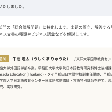
いたしました。
解部門の「総合読解問題」に特化します。出題の傾向、解答する
ネス文書の種類やビジネス語彙などを解説します。
牛窪 隆太（うしくぼ りゅうた）
講師
/ 東洋大学国際教育セ
協大学外国語学部卒業。早稲田大学大学院日本語教育研究科博士後期課
aseda Education(Thailand)・タイ早稲田日本語学校副主任講
学院大学日本語教育センター日本語常勤講師・言語特別講師を経て、現
究、実践研究。