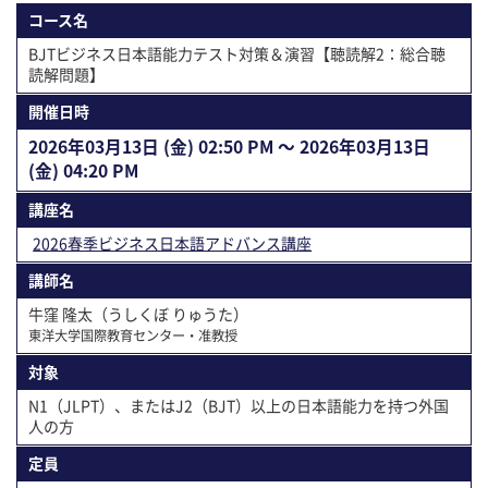
コース名
BJTビジネス日本語能力テスト対策＆演習【聴読解2：総合聴
読解問題】
開催⽇時
2026年03⽉13⽇ (金) 02:50 PM 〜 2026年03⽉13⽇
(金) 04:20 PM
講座名
2026春季ビジネス日本語アドバンス講座
講師名
牛窪 隆太（うしくぼ りゅうた）
東洋大学国際教育センター・准教授
対象
N1（JLPT）、またはJ2（BJT）以上の日本語能力を持つ外国
人の方
定員