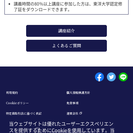
講義時間の80％以上講座に参加した方は、東洋大学認定修
了証をダウンロードできます。
講座紹介
よくあるご質問
Menu footer 1
利⽤規約
個⼈情報保護⽅針
Cookieポリシー
免責事項
特定商取引法に基づく表記
運営会社
当ウェブサイトは優れたユーザーエクスペリエン
スを提供するためにCookieを使用しています。当
TOYO Japanese Language Program