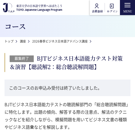
メインコンテンツに移動
東洋大学の日本語で世界へはばたこう
東洋大学の日本語で世界へはばたこう
TOYO Japanese Language Program
TOYO Japanese Language Program
会員登録
ログイン
Main navigation
コース
トップ
パンくず
トップ
講座
2026春季ビジネス日本語アドバンス講座
BJTビジネス日本語能力テス
講座カテゴリ
BJTビジネス日本語能力テスト対策
募集終了
東洋大学日本語講座
＆演習【聴読解2：総合聴読解問題】
講座一覧
東洋大学一般教養講座
オンライン受講方法
このコースのお申込み受付は終了いたしました。
よくあるご質問
BJTビジネス日本語能力テストの聴読解部門の「総合聴読解問題」
に特化します。出題の傾向、解答する際の注意点、解法のテクニ
ックなどを紹介しながら、模擬問題を用いてビジネス文書の種類
お問合せ
やビジネス語彙などを解説します。