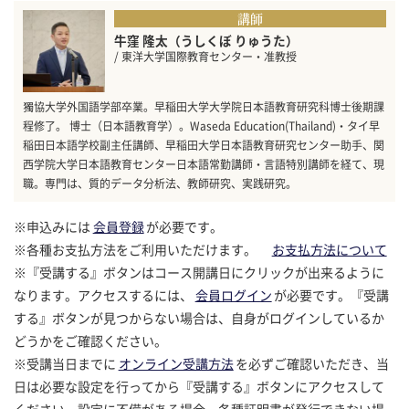
講師
牛窪 隆太（うしくぼ りゅうた）
/ 東洋大学国際教育センター・准教授
獨協大学外国語学部卒業。早稲田大学大学院日本語教育研究科博士後期課
程修了。 博士（日本語教育学）。Waseda Education(Thailand)・タイ早
稲田日本語学校副主任講師、早稲田大学日本語教育研究センター助手、関
西学院大学日本語教育センター日本語常勤講師・言語特別講師を経て、現
職。専門は、質的データ分析法、教師研究、実践研究。
※申込みには
会員登録
が必要です。
※各種お支払方法をご利用いただけます。
お支払方法について
※『受講する』ボタンはコース開講日にクリックが出来るように
なります。アクセスするには、
会員ログイン
が必要です。『受講
する』ボタンが見つからない場合は、自身がログインしているか
どうかをご確認ください。
※受講当日までに
オンライン受講方法
を必ずご確認いただき、当
日は必要な設定を行ってから『受講する』ボタンにアクセスして
ください。設定に不備がある場合、各種証明書が発行できない場