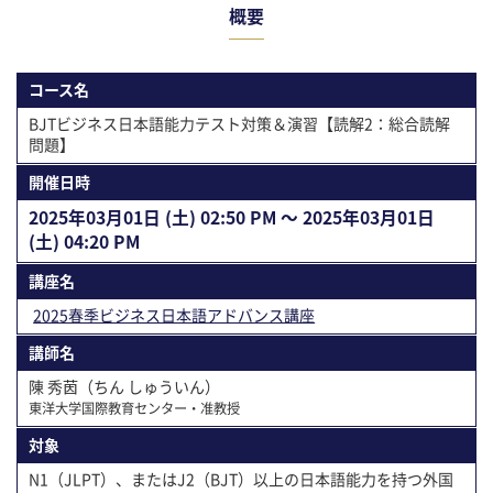
概要
コース名
BJTビジネス日本語能力テスト対策＆演習【読解2：総合読解
問題】
開催⽇時
2025年03⽉01⽇ (土) 02:50 PM 〜 2025年03⽉01⽇
(土) 04:20 PM
講座名
2025春季ビジネス日本語アドバンス講座
講師名
陳 秀茵（ちん しゅういん）
東洋大学国際教育センター・准教授
対象
N1（JLPT）、またはJ2（BJT）以上の日本語能力を持つ外国