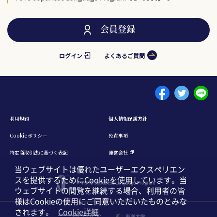
会員登録
ログイン
よくあるご質問
Menu footer 1
利⽤規約
個⼈情報保護⽅針
Cookieポリシー
免責事項
特定商取引法に基づく表記
運営会社
当ウェブサイトは優れたユーザーエクスペリエン
スを提供するためにCookieを使用しています。当
TOYO Japanese Language Program
ウェブサイトの閲覧を継続する場合、利用者の皆
様はCookieの使用にご同意いただいたものとみな
されます。
Cookie詳細