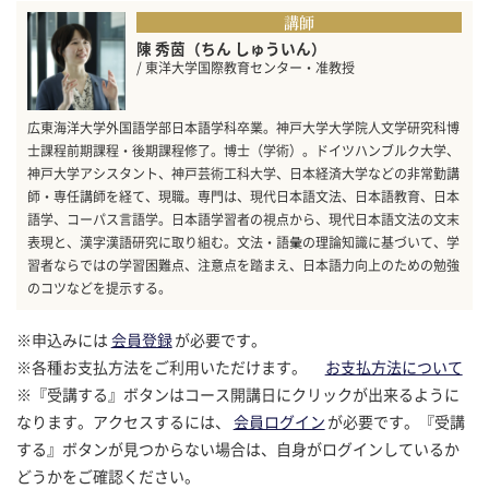
講師
陳 秀茵（ちん しゅういん）
/ 東洋大学国際教育センター・准教授
広東海洋大学外国語学部日本語学科卒業。神戸大学大学院人文学研究科博
士課程前期課程・後期課程修了。博士（学術）。ドイツハンブルク大学、
神戸大学アシスタント、神戸芸術工科大学、日本経済大学などの非常勤講
師・専任講師を経て、現職。専門は、現代日本語文法、日本語教育、日本
語学、コーパス言語学。日本語学習者の視点から、現代日本語文法の文末
表現と、漢字漢語研究に取り組む。文法・語彙の理論知識に基づいて、学
習者ならではの学習困難点、注意点を踏まえ、日本語力向上のための勉強
のコツなどを提示する。
※申込みには
会員登録
が必要です。
※各種お支払方法をご利用いただけます。
お支払方法について
※『受講する』ボタンはコース開講日にクリックが出来るように
なります。アクセスするには、
会員ログイン
が必要です。『受講
する』ボタンが見つからない場合は、自身がログインしているか
どうかをご確認ください。