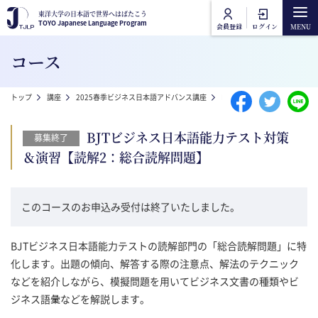
メインコンテンツに移動
東洋大学の日本語で世界へはばたこう
東洋大学の日本語で世界へはばたこう
TOYO Japanese Language Program
TOYO Japanese Language Program
会員登録
ログイン
Main navigation
コース
トップ
パンくず
トップ
講座
2025春季ビジネス日本語アドバンス講座
BJTビジネス日本語能力テス
講座カテゴリ
BJTビジネス日本語能力テスト対策
募集終了
東洋大学日本語講座
＆演習【読解2：総合読解問題】
講座一覧
東洋大学一般教養講座
オンライン受講方法
このコースのお申込み受付は終了いたしました。
よくあるご質問
BJTビジネス日本語能力テストの読解部門の「総合読解問題」に特
化します。出題の傾向、解答する際の注意点、解法のテクニック
などを紹介しながら、模擬問題を用いてビジネス文書の種類やビ
お問合せ
ジネス語彙などを解説します。