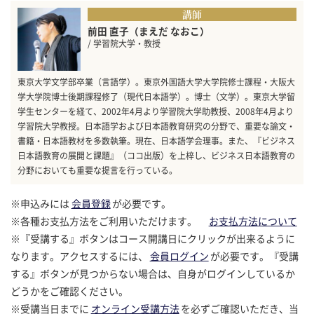
講師
前田 直子（まえだ なおこ）
/ 学習院大学・教授
東京大学文学部卒業（言語学）。東京外国語大学大学院修士課程・大阪大
学大学院博士後期課程修了（現代日本語学）。博士（文学）。東京大学留
学生センターを経て、2002年4月より学習院大学助教授、2008年4月より
学習院大学教授。日本語学および日本語教育研究の分野で、重要な論文・
書籍・日本語教材を多数執筆。現在、日本語学会理事。また、『ビジネス
日本語教育の展開と課題』（ココ出版）を上梓し、ビジネス日本語教育の
分野においても重要な提言を行っている。
※申込みには
会員登録
が必要です。
※各種お支払方法をご利用いただけます。
お支払方法について
※『受講する』ボタンはコース開講日にクリックが出来るように
なります。アクセスするには、
会員ログイン
が必要です。『受講
する』ボタンが見つからない場合は、自身がログインしているか
どうかをご確認ください。
※受講当日までに
オンライン受講方法
を必ずご確認いただき、当