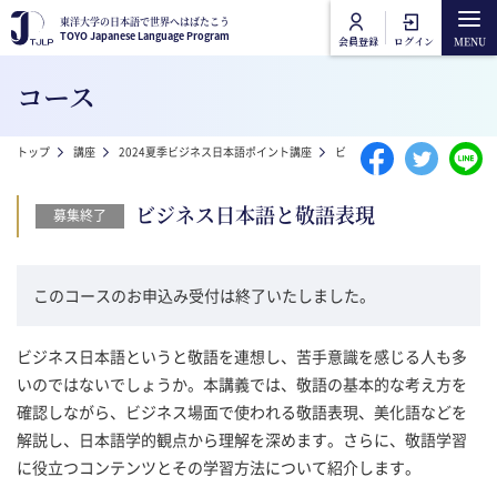
メインコンテンツに移動
東洋大学の日本語で世界へはばたこう
東洋大学の日本語で世界へはばたこう
TOYO Japanese Language Program
TOYO Japanese Language Program
会員登録
ログイン
Main navigation
コース
トップ
パンくず
トップ
講座
2024夏季ビジネス日本語ポイント講座
ビジネス日本語と敬語表現
講座カテゴリ
ビジネス日本語と敬語表現
募集終了
東洋大学日本語講座
講座一覧
このコースのお申込み受付は終了いたしました。
東洋大学一般教養講座
オンライン受講方法
ビジネス日本語というと敬語を連想し、苦手意識を感じる人も多
よくあるご質問
いのではないでしょうか。本講義では、敬語の基本的な考え方を
確認しながら、ビジネス場面で使われる敬語表現、美化語などを
解説し、日本語学的観点から理解を深めます。さらに、敬語学習
お問合せ
に役立つコンテンツとその学習方法について紹介します。