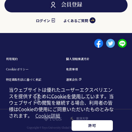
会員登録
ログイン
よくあるご質問
Menu footer 1
利⽤規約
個⼈情報保護⽅針
Cookieポリシー
免責事項
特定商取引法に基づく表記
運営会社
当ウェブサイトは優れたユーザーエクスペリエン
スを提供するためにCookieを使用しています。当
TOYO Japanese Language Program
ウェブサイトの閲覧を継続する場合、利用者の皆
様はCookieの使用にご同意いただいたものとみな
されます。
Cookie詳細
日本語
English
中文簡体
許可
Copyright © Toyo University Global Service. All Rights Reserved.