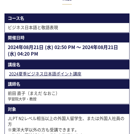
コース名
ビジネス日本語と敬語表現
開催⽇時
2024年08⽉21⽇ (水) 02:50 PM 〜 2024年08⽉21⽇
(水) 04:20 PM
講座名
2024夏季ビジネス日本語ポイント講座
講師名
前田 直子（まえだ なおこ）
学習院大学・教授
対象
JLPT N2レベル相当以上の外国人留学生、または外国人社員の
方
※東洋大学以外の方も受講できます。