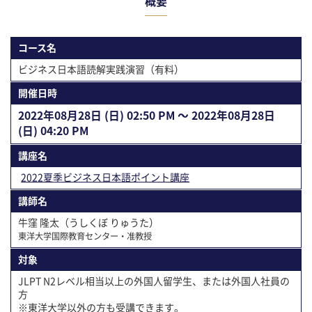
概要
コース名
ビジネス日本語読解実践演習（有料）
開催⽇時
2022年08⽉28⽇ (日) 02:50 PM 〜 2022年08⽉28⽇
(日) 04:20 PM
講座名
2022夏季ビジネス日本語ポイント講座
講師名
牛窪 隆太（うしくぼ りゅうた）
東洋大学国際教育センター・准教授
対象
JLPT N2レベル相当以上の外国人留学生、または外国人社員の
方
※東洋大学以外の方も受講できます。