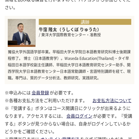
さい。
講師
牛窪 隆太（うしくぼ りゅうた）
/ 東洋大学国際教育センター・准教授
獨協大学外国語学部卒業。早稲田大学大学院日本語教育研究科博士後期課
程修了。 博士（日本語教育学）。Waseda Education(Thailand)・タイ早
稲田日本語学校副主任講師、早稲田大学日本語教育研究センター助手、関
西学院大学日本語教育センター日本語常勤講師・言語特別講師を経て、現
職。専門は、質的データ分析法、教師研究、実践研究。
※申込みには
会員登録
が必要です。
※各種お支払方法をご利用いただけます。
お支払方法について
※『受講する』ボタンはコース開講日にクリックが出来るように
なります。アクセスするには、
会員ログイン
が必要です。『受講
する』ボタンが見つからない場合は、自身がログインしているか
どうかをご確認ください。
※受講当日までに
オンライン受講方法
を必ずご確認いただき、当