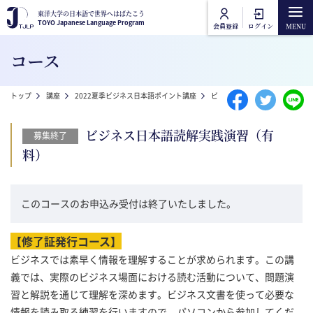
メインコンテンツに移動
東洋大学の日本語で世界へはばたこう
東洋大学の日本語で世界へはばたこう
TOYO Japanese Language Program
TOYO Japanese Language Program
会員登録
ログイン
Main navigation
コース
トップ
パンくず
トップ
講座
2022夏季ビジネス日本語ポイント講座
ビジネス日本語読解実践演習（
講座カテゴリ
ビジネス日本語読解実践演習（有
募集終了
東洋大学日本語講座
料）
講座一覧
東洋大学一般教養講座
オンライン受講方法
このコースのお申込み受付は終了いたしました。
よくあるご質問
【修了証発行コース】
ビジネスでは素早く情報を理解することが求められます。この講
義では、実際のビジネス場面における読む活動について、問題演
お問合せ
習と解説を通じて理解を深めます。ビジネス文書を使って必要な
情報を読み取る練習を行いますので、パソコンから参加してくだ