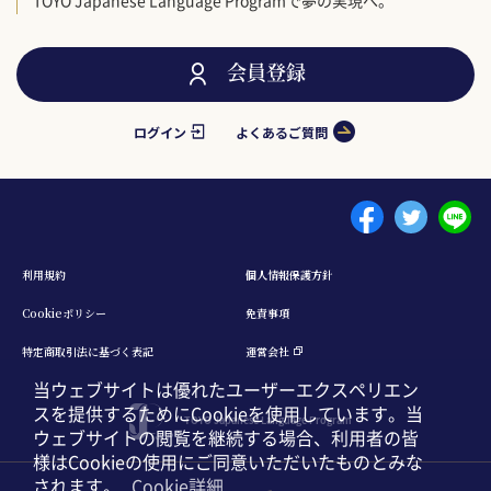
会員登録
ログイン
よくあるご質問
Menu footer 1
利⽤規約
個⼈情報保護⽅針
Cookieポリシー
免責事項
特定商取引法に基づく表記
運営会社
当ウェブサイトは優れたユーザーエクスペリエン
スを提供するためにCookieを使用しています。当
TOYO Japanese Language Program
ウェブサイトの閲覧を継続する場合、利用者の皆
様はCookieの使用にご同意いただいたものとみな
されます。
Cookie詳細