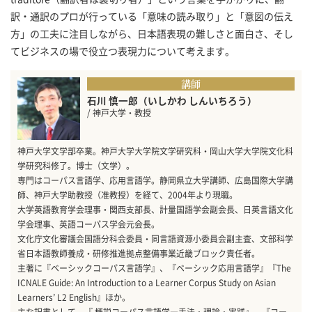
訳・通訳のプロが行っている「意味の読み取り」と「意図の伝え
方」の工夫に注目しながら、日本語表現の難しさと面白さ、そし
てビジネスの場で役立つ表現力について考えます。
講師
石川 慎一郎（いしかわ しんいちろう）
/ 神戸大学・教授
神戸大学文学部卒業。神戸大学大学院文学研究科・岡山大学大学院文化科
学研究科修了。博士（文学）。
専門はコーパス言語学、応用言語学。静岡県立大学講師、広島国際大学講
師、神戸大学助教授（准教授）を経て、2004年より現職。
大学英語教育学会理事・関西支部長、計量国語学会副会長、日英言語文化
学会理事、英語コーパス学会元会長。
文化庁文化審議会国語分科会委員・同言語資源小委員会副主査、文部科学
省日本語教師養成・研修推進拠点整備事業近畿ブロック責任者。
主著に『ベーシックコーパス言語学』、『ベーシック応用言語学』『The
ICNALE Guide: An Introduction to a Learner Corpus Study on Asian
Learners’ L2 English』ほか。
主な訳書として、『 概説コーパス言語学―手法・理論・実践』、『コー