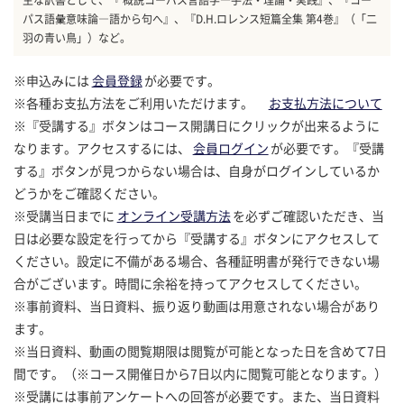
パス語彙意味論―語から句へ』、『D.H.ロレンス短篇全集 第4巻』（「二
羽の青い鳥」）など。
※申込みには
会員登録
が必要です。
※各種お支払方法をご利用いただけます。
お支払方法について
※『受講する』ボタンはコース開講日にクリックが出来るように
なります。アクセスするには、
会員ログイン
が必要です。『受講
する』ボタンが見つからない場合は、自身がログインしているか
どうかをご確認ください。
※受講当日までに
オンライン受講方法
を必ずご確認いただき、当
日は必要な設定を行ってから『受講する』ボタンにアクセスして
ください。設定に不備がある場合、各種証明書が発行できない場
合がございます。時間に余裕を持ってアクセスしてください。
※事前資料、当日資料、振り返り動画は用意されない場合があり
ます。
※当日資料、動画の閲覧期限は閲覧が可能となった日を含めて7日
間です。（※コース開催日から7日以内に閲覧可能となります。）
※受講には事前アンケートへの回答が必要です。また、当日資料