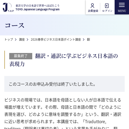
メインコンテンツに移動
東洋大学の日本語で世界へはばたこう
東洋大学の日本語で世界へはばたこう
TOYO Japanese Language Program
TOYO Japanese Language Program
会員登録
ログイン
Main navigation
コース
トップ
パンくず
トップ
講座
2026春季ビジネス日本語ポイント講座
翻訳・通訳に学ぶビジネス日本
講座カテゴリ
翻訳・通訳に学ぶビジネス日本語の
募集終了
東洋大学日本語講座
表現力
講座一覧
東洋大学一般教養講座
オンライン受講方法
このコースのお申込み受付は終了いたしました。
よくあるご質問
ビジネスの現場では、日本語を母語としない人が日本語で伝える
場面が増えています。その際、母語と日本語の間で「どのように
表現を選び、どのように意味を調整するか」という、翻訳・通訳
お問合せ
に近い思考が求められます。本講座では、「Traduttore,
traditore（翻訳者は裏切り者）」という言葉を手がかりに、翻