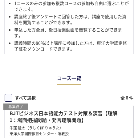
1コースのみの参加も複数コースの参加も自由に選ぶことが
できます。
講座終了後アンケートに回答した方は、講座で使用した資
料を閲覧することができます。
申込した方全員、後日授業動画を閲覧することができま
す。
講義時間の80％以上講座に参加した方は、東洋大学認定修
了証をダウンロードできます。
コース⼀覧
すべて選択
全 6 件
募集終了
BJTビジネス日本語能力テスト対策＆演習【聴解
1：場面把握問題・発言聴解問題】
牛窪 隆太（うしくぼ りゅうた）
東洋大学国際教育センター・准教授