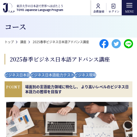
メインコンテンツに移動
東洋大学の日本語で世界へはばたこう
東洋大学の日本語で世界へはばたこう
TOYO Japanese Language Program
TOYO Japanese Language Program
会員登録
ログイン
Main navigation
コース
トップ
パンくず
トップ
講座
2025春季ビジネス日本語アドバンス講座
講座カテゴリ
2025春季ビジネス日本語アドバンス講座
東洋大学日本語講座
講座一覧
ビジネス日本語
ビジネス日本語能力テスト
ビジネス現場
東洋大学一般教養講座
オンライン受講方法
POINT
場面別の言語能力領域に特化し、 より高いレベルのビジネス日
本語力の獲得を目指す
よくあるご質問
お問合せ