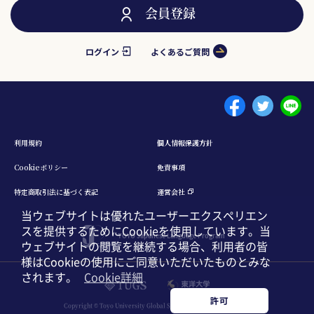
会員登録
ログイン
よくあるご質問
Menu footer 1
利⽤規約
個⼈情報保護⽅針
Cookieポリシー
免責事項
特定商取引法に基づく表記
運営会社
当ウェブサイトは優れたユーザーエクスペリエン
スを提供するためにCookieを使用しています。当
TOYO Japanese Language Program
ウェブサイトの閲覧を継続する場合、利用者の皆
様はCookieの使用にご同意いただいたものとみな
されます。
Cookie詳細
日本語
English
中文簡体
許可
Copyright © Toyo University Global Service. All Rights Reserved.