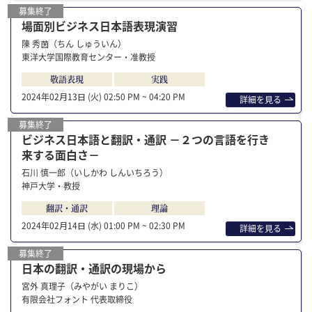
募集終了
場面別ビジネス日本語表現演習
陳 秀茵（ちん しゅういん）
東洋大学国際教育センター・准教授
敬語表現
実践
2024年02⽉13⽇ (火)
02:50 PM ~ 04:20 PM
詳細を⾒る
募集終了
ビジネス日本語と翻訳・通訳 －２つの言語を行き
来する面白さ－
石川 慎一郎（いしかわ しんいちろう）
神戸大学・教授
翻訳・通訳
理論
2024年02⽉14⽇ (水)
01:00 PM ~ 02:30 PM
詳細を⾒る
募集終了
日本の翻訳・通訳の現場から
宮外 真理子（みやがい まりこ）
有限会社フォント 代表取締役