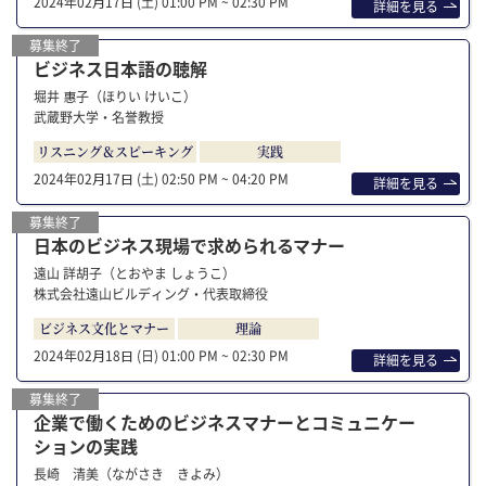
2024年02⽉17⽇ (土)
01:00 PM ~ 02:30 PM
詳細を⾒る
募集終了
ビジネス日本語の聴解
堀井 惠子（ほりい けいこ）
武蔵野大学・名誉教授
リスニング＆スピーキング
実践
2024年02⽉17⽇ (土)
02:50 PM ~ 04:20 PM
詳細を⾒る
募集終了
日本のビジネス現場で求められるマナー
遠山 詳胡子（とおやま しょうこ）
株式会社遠山ビルディング・代表取締役
ビジネス文化とマナー
理論
2024年02⽉18⽇ (日)
01:00 PM ~ 02:30 PM
詳細を⾒る
募集終了
企業で働くためのビジネスマナーとコミュニケー
ションの実践
長崎 清美（ながさき きよみ）