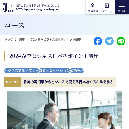
メインコンテンツに移動
東洋大学の日本語で世界へはばたこう
東洋大学の日本語で世界へはばたこう
TOYO Japanese Language Program
TOYO Japanese Language Program
会員登録
ログイン
Main navigation
コース
トップ
パンくず
トップ
講座
2024春季ビジネス日本語ポイント講座
講座カテゴリ
2024春季ビジネス日本語ポイント講座
東洋大学日本語講座
講座一覧
ビジネス文化とマナー
コミュニケーション
敬語表現
東洋大学一般教養講座
オンライン受講方法
POINT
各界の専門家からビジネスで使える日本語やスキルを学ぶ
よくあるご質問
お問合せ