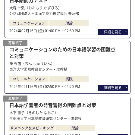
大森 一弘（おおもり かずひろ）
公益財団法人日本漢字能力検定協会 普及部
コミュニケーション
理論
2024年02⽉16⽇ (金)
01:00 PM ~ 02:30 PM
詳細を⾒る
募集終了
コミュニケーションのための日本語学習の困難点
と対策
陳 秀茵（ちん しゅういん）
東洋大学国際教育センター・准教授
コミュニケーション
実践
2024年02⽉16⽇ (金)
02:50 PM ~ 04:20 PM
詳細を⾒る
募集終了
日本語学習者の発音習得の困難点と対策
木下 直子（きのした なおこ）
早稲田大学日本語教育研究センター・准教授
リスニング＆スピーキング
理論