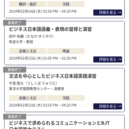
翻訳・通訳
実践
2024年02⽉14⽇ (水)
02:50 PM ~ 04:20 PM
詳細を⾒る
募集終了
ビジネス日本語語彙・表現の習得と演習
田中 祐輔（たなか ゆうすけ）
筑波大学・教授
語彙と文法
理論
2024年02⽉15⽇ (木)
01:00 PM ~ 02:30 PM
詳細を⾒る
募集終了
文法を中心としたビジネス日本語実践演習
牛窪 隆太（うしくぼ りゅうた）
東洋大学国際教育センター・准教授
語彙と文法
実践
2024年02⽉15⽇ (木)
02:50 PM ~ 04:20 PM
詳細を⾒る
募集終了
ビジネスで求められるコミュニケーションとBJT
日本語能力テスト