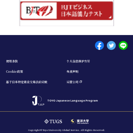
Menu footer 1
使用条款
个人信息保护方针
Cookie政策
免责声明
基于日本特定商业交易法的记载
运营公司
TOYO Japanese Language Program
Copyright © Toyo University Global Service. All Rights Reserved.