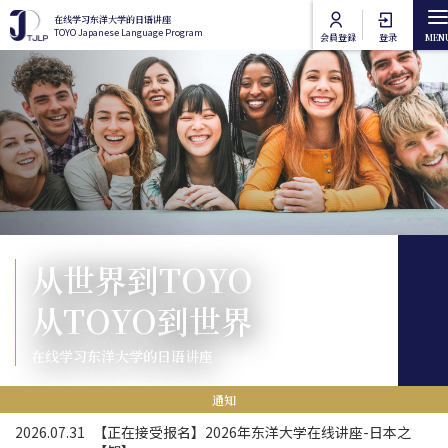
跳转到主要内容
在线学习东洋大学的日语讲座
在线学习东洋大学的日语讲座
TOYO Japanese Language Program
TOYO Japanese Language Program
会員登録
登录
Main navigation
首页
讲座类别
东洋大学日语课程
讲座列表
从世界到TOYO
东洋大学通识课程
在线授课方法
从TOYO到世界
常见问题
在线学习东洋大学的日语讲座
联络我们
通知
2026.07.31
【正在接受报名】2026年东洋大学在线讲座-日本之