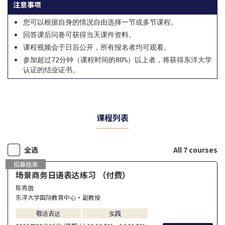
注意事项
您可以根据自身的情况自由选择一节或多节课程。
回答课后问卷可获得当天课件资料。
课程视频会于日后公开，所有报名者均可观看。
参加超过72分钟（课程时间的80%）以上者，将获得东洋大学
认证的结业证书。
课程列表
全选
All 7 courses
招募结束
场景商务日语表达练习 （付费）
陈秀茵
东洋大学国际教育中心・副教授
敬语表达
实践