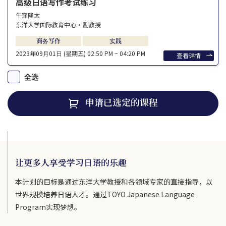
高级日语写作考试练习
牛窪隆太
东洋大学国际教育中心・副教授
商务写作
实践
2023年09⽉01⽇ (星期五)
02:50 PM ~ 04:20 PM
查看详情
全选
申请已选定的课程
让更多人享受学习日语的乐趣
本计划的目标是通过东洋大学教授和各领域专家的直接指导，以
世界规模培养日语人才。通过TOYO Japanese Language
Program实现梦想。