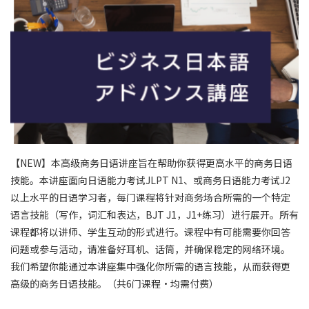
【NEW】本高级商务日语讲座旨在帮助你获得更高水平的商务日语
技能。本讲座面向日语能力考试JLPT N1、或商务日语能力考试J2
以上水平的日语学习者，每门课程将针对商务场合所需的一个特定
语言技能（写作，词汇和表达，BJT J1，J1+练习）进行展开。所有
课程都将以讲师、学生互动的形式进行。课程中有可能需要你回答
问题或参与活动，请准备好耳机、话筒，并确保稳定的网络环境。
我们希望你能通过本讲座集中强化你所需的语言技能，从而获得更
高级的商务日语技能。（共6门课程・均需付费）