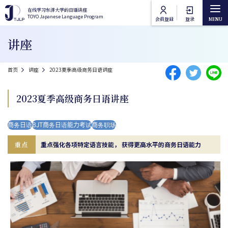
跳转到主要内容
在线学习东洋大学的日语讲座
在线学习东洋大学的日语讲座
TOYO Japanese Language Program
TOYO Japanese Language Program
会員登録
登录
Main navigation
讲座
首页
面包屑
首页
讲座
2023夏季高级商务日语讲座
讲座类别
2023夏季高级商务日语讲座
东洋大学日语课程
讲座列表
商务日语
BJT商务日语能力考试
商务职场
东洋大学通识课程
在线授课方法
重点
重点强化各项特定语言技能， 获得更高水平的商务日语能力
常见问题
联络我们