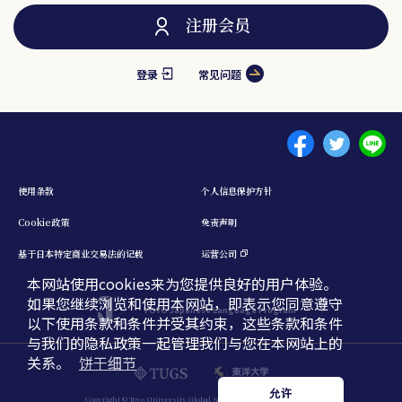
注册会员
登录
常见问题
Menu footer 1
使用条款
个人信息保护方针
Cookie政策
免责声明
基于日本特定商业交易法的记载
运营公司
本网站使用cookies来为您提供良好的用户体验。
如果您继续浏览和使用本网站，即表示您同意遵守
TOYO Japanese Language Program
以下使用条款和条件并受其约束，这些条款和条件
与我们的隐私政策一起管理我们与您在本网站上的
关系。
饼干细节
日本語
English
中文簡体
允许
Copyright © Toyo University Global Service. All Rights Reserved.