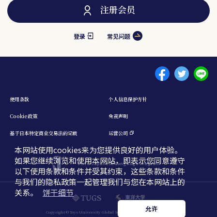
注册会员
登录
常见问题
Menu footer 1
使用条款
个人信息保护方针
Cookie政策
免责声明
基于日本特定商业交易法的记载
运营公司
本网站使用cookies来为您提供良好的用户体验。
如果您继续浏览和使用本网站，即表示您同意遵守
TOYO Japanese Language Program
以下使用条款和条件并受其约束，这些条款和条件
与我们的隐私政策一起管理我们与您在本网站上的
关系。
饼干细节
日本語
English
中文簡体
允许
Copyright © Toyo University Global Service. All Rights Reserved.