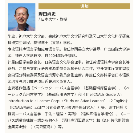
讲师
野田尚史
/ 日本大学·教授
毕业于神户大学文学部。完成神户大学文学研究科及冈山大学文化科学研究
科研究生课程。获得博士（文学）学位。
专攻语料库语言学和应用语言学。曾任静冈县立大学讲师、广岛国际大学讲
师、神户大学副教授。自2004年起任现职。
计量国语学会副会长、日英语言文化学会理事。曾任英语语料库学会会长等
职务。并参与文化厅语言资源委员会及其分科会工作，担任文化厅文化审议
会国语分科会委员及语言资源小委员会副主席，并担任文部科学省日本语教
师培养与培训推进项目近畿地区负责人。
主要著作包括《ベーシックコーパス言語学》（基础语料库语言学）、《ベ
ーシック応用言語学》（基础应用语言学）和《The ICNALE Guide: An
Introduction to a Learner Corpus Study on Asian Learners’ L2 English》
（ICNALE指南：亚洲学习者英语学习者语料库研究入门）等，译作包括《
概説コーパス言語学―手法・理論・実践》（语料库语言学概论）、《コー
パス語彙意味論―語から句へ》（语料库词汇语义学）和《D.H.劳伦斯短篇
全集第4卷》（〈两只蓝鸟〉）等。