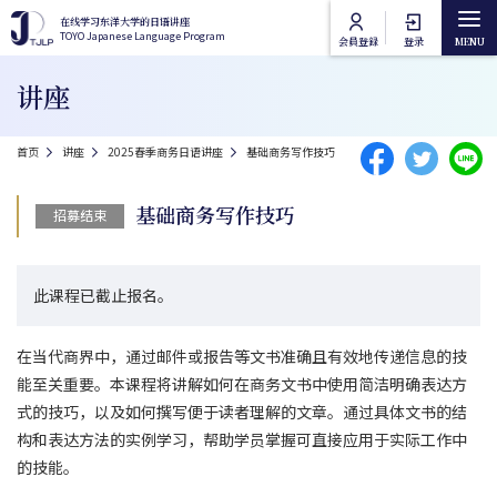
跳转到主要内容
在线学习东洋大学的日语讲座
在线学习东洋大学的日语讲座
TOYO Japanese Language Program
TOYO Japanese Language Program
会員登録
登录
Main navigation
讲座
首页
面包屑
首页
讲座
2025春季商务日语讲座
基础商务写作技巧
讲座类别
基础商务写作技巧
招募结束
东洋大学日语课程
讲座列表
此课程已截止报名。
东洋大学通识课程
在线授课方法
在当代商界中，通过邮件或报告等文书准确且有效地传递信息的技
常见问题
能至关重要。本课程将讲解如何在商务文书中使用简洁明确表达方
式的技巧，以及如何撰写便于读者理解的文章。通过具体文书的结
构和表达方法的实例学习，帮助学员掌握可直接应用于实际工作中
联络我们
的技能。