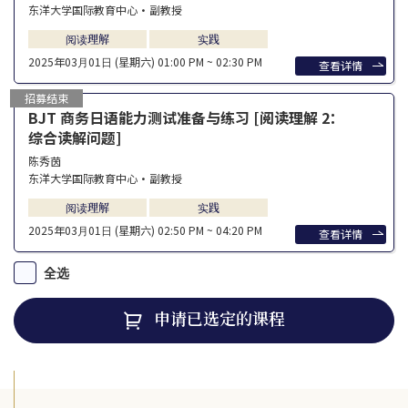
东洋大学国际教育中心・副教授
阅读理解
实践
2025年03⽉01⽇ (星期六)
01:00 PM ~ 02:30 PM
查看详情
招募结束
BJT 商务日语能力测试准备与练习 [阅读理解 2：
综合读解问题]
陈秀茵
东洋大学国际教育中心・副教授
阅读理解
实践
2025年03⽉01⽇ (星期六)
02:50 PM ~ 04:20 PM
查看详情
全选
申请已选定的课程