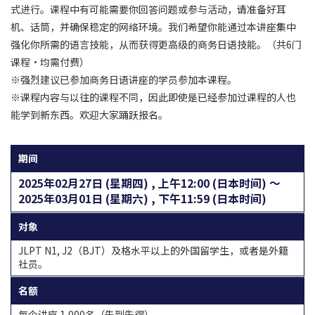
式进行。课程中有可能需要你回答问题或参与活动，请准备好耳
机、话筒，并确保稳定的网络环境。我们希望你能通过本讲座集中
强化你所需的语言技能，从而获得更高级的商务日语技能。（共6门
课程・均需付费）
※强烈建议已参加商务日语讲座的学员参加本课程。
※课程内容与以往的课程不同，因此即使是已经参加过课程的人也
能学到新东西。欢迎大家踊跃报名。
期间
2025年02月27日 (星期四) , 上午12:00 (日本时间) 〜
2025年03月01日 (星期六) , 下午11:59 (日本时间)
对象
JLPT N1, J2（BJT）及格水平以上的外国留学生，或者是外籍
社员。
名额
每个讲座 1,000名（先到先得）