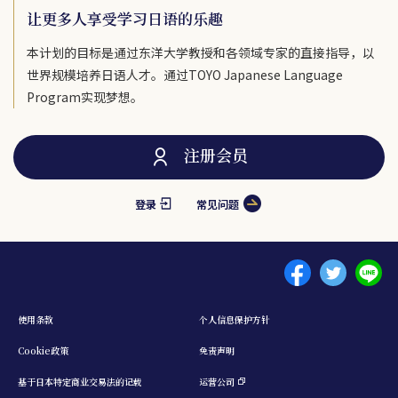
让更多人享受学习日语的乐趣
本计划的目标是通过东洋大学教授和各领域专家的直接指导，以
世界规模培养日语人才。通过TOYO Japanese Language
Program实现梦想。
注册会员
登录
常见问题
Menu footer 1
使用条款
个人信息保护方针
Cookie政策
免责声明
基于日本特定商业交易法的记载
运营公司