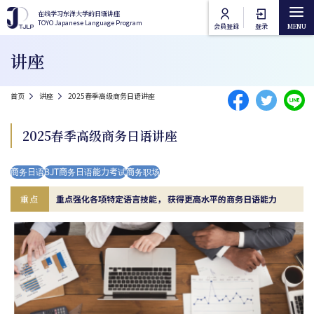
跳转到主要内容
在线学习东洋大学的日语讲座
在线学习东洋大学的日语讲座
TOYO Japanese Language Program
TOYO Japanese Language Program
会員登録
登录
Main navigation
讲座
首页
面包屑
首页
讲座
2025春季高级商务日语讲座
讲座类别
2025春季高级商务日语讲座
东洋大学日语课程
讲座列表
商务日语
BJT商务日语能力考试
商务职场
东洋大学通识课程
在线授课方法
重点
重点强化各项特定语言技能， 获得更高水平的商务日语能力
常见问题
联络我们