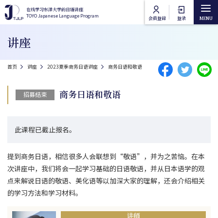
跳转到主要内容
在线学习东洋大学的日语讲座
在线学习东洋大学的日语讲座
TOYO Japanese Language Program
TOYO Japanese Language Program
会員登録
登录
Main navigation
讲座
首页
面包屑
首页
讲座
2023夏季商务日语讲座
商务日语和敬语
讲座类别
商务日语和敬语
招募结束
东洋大学日语课程
讲座列表
此课程已截止报名。
东洋大学通识课程
在线授课方法
提到商务日语，相信很多人会联想到“敬语”，并为之苦恼。在本
常见问题
次讲座中，我们将会一起学习基础的日语敬语，并从日本语学的观
点来解说日语的敬语、美化语等以加深大家的理解，还会介绍相关
的学习方法和学习材料。
联络我们
讲师