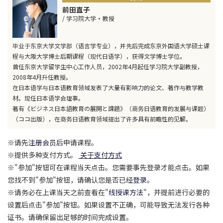
前田直子
/ 学习院大学·教授
毕业于东京大学文学部（语言学专业），并先后完成东京外国语大学硕士课
程与大阪大学博士后期课程（现代日语学），获得文学博士学位。
曾任东京大学留学生中心工作人员，2002年4月起任学习院大学副教授，
2008年4月升任教授。
在日本语学与日本语教育领域发表了大量有影响力的论文、著作与教学教
材。现任日本语学会理事。
著有《ビジネス日本語教育の展開と課題》（商务日语教育的发展与课题）
（ココ出版），在商务日语教育领域提出了许多具有前瞻性的见解。
※请先
注册会员
后申请课程。
※提供多种支付方式。
关于支付方式
※"参加"按钮可在课程当天点击。您需要事先登录才能点击。如果
您找不到"参加"按钮，请确认您是否已经
登录
。
※请务必在上课当天之前查看在"
线授课方法
"，并提前进行必要的
设置后点击"参加"按钮。如果设置不正确，可能导致无法发行各种
证书。请确保留出足够的时间完成设置。