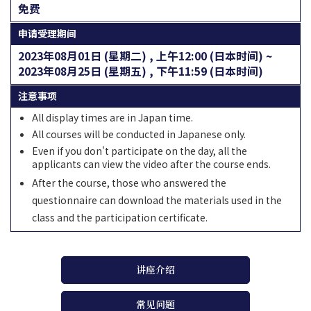
免费
申请受理期间
2023年08月01日 (星期二) , 上午12:00 (日本时间) ~
2023年08月25日 (星期五) , 下午11:59 (日本时间)
注意事项
All display times are in Japan time.
All courses will be conducted in Japanese only.
Even if you don't participate on the day, all the
applicants can view the video after the course ends.
After the course, those who answered the
questionnaire can download the materials used in the
class and the participation certificate.
讲座介绍
常见问题