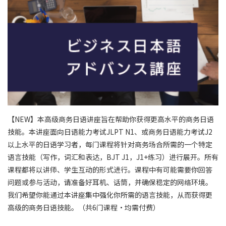
【NEW】本高级商务日语讲座旨在帮助你获得更高水平的商务日语
技能。本讲座面向日语能力考试JLPT N1、或商务日语能力考试J2
以上水平的日语学习者，每门课程将针对商务场合所需的一个特定
语言技能（写作，词汇和表达，BJT J1，J1+练习）进行展开。所有
课程都将以讲师、学生互动的形式进行。课程中有可能需要你回答
问题或参与活动，请准备好耳机、话筒，并确保稳定的网络环境。
我们希望你能通过本讲座集中强化你所需的语言技能，从而获得更
高级的商务日语技能。（共6门课程・均需付费）