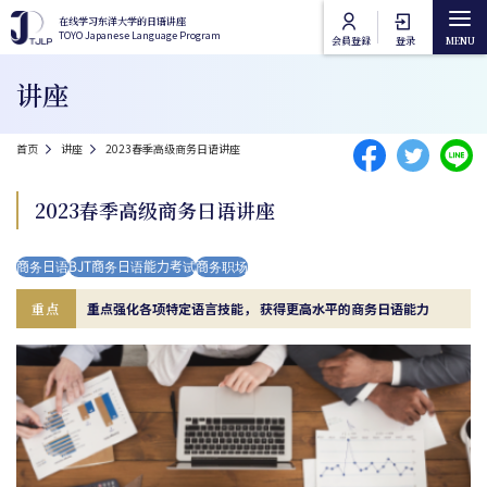
跳转到主要内容
在线学习东洋大学的日语讲座
在线学习东洋大学的日语讲座
TOYO Japanese Language Program
TOYO Japanese Language Program
会員登録
登录
Main navigation
讲座
首页
面包屑
首页
讲座
2023春季高级商务日语讲座
讲座类别
2023春季高级商务日语讲座
东洋大学日语课程
讲座列表
商务日语
BJT商务日语能力考试
商务职场
东洋大学通识课程
在线授课方法
重点
重点强化各项特定语言技能， 获得更高水平的商务日语能力
常见问题
联络我们