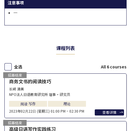
注意事项
一
课程列表
全选
All 6 courses
招募结束
商务文书的阅读技巧
长崎 清美
NPO法人日语教育研究所 理事・研究员
阅读·写作
理论
2023年02⽉22⽇ (星期三)
01:00 PM ~ 02:30 PM
查看详情
招募结束
高级日语写作实践练习