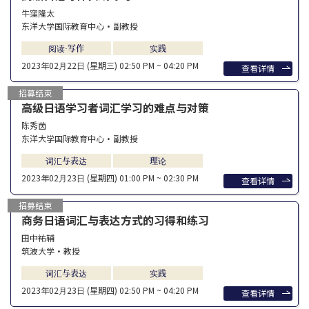
牛窪隆太
东洋大学国际教育中心・副教授
阅读·写作
实践
2023年02⽉22⽇ (星期三)
02:50 PM ~ 04:20 PM
查看详情
招募结束
高级日语学习者词汇学习的难点与对策
陈秀茵
东洋大学国际教育中心・副教授
词汇与表达
理论
2023年02⽉23⽇ (星期四)
01:00 PM ~ 02:30 PM
查看详情
招募结束
商务日语词汇与表达方式的习得和练习
田中祐辅
筑波大学·教授
词汇与表达
实践
2023年02⽉23⽇ (星期四)
02:50 PM ~ 04:20 PM
查看详情